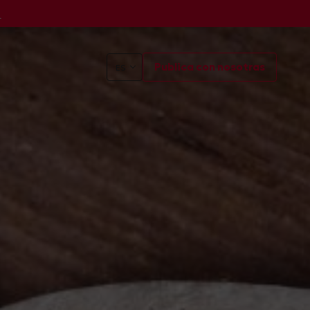
s
Publica con nosotras
ES