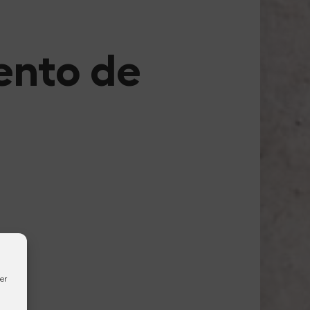
ento de
er