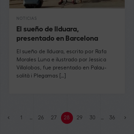
NOTICIAS
El sueño de Ilduara,
presentado en Barcelona
El sueño de Ilduara, escrito por Rafa
Morales Luna e ilustrado por Jessica
Villalobos, fue presentado en Palau-
solità i Plegamas […]
1
…
26
27
28
29
30
…
36