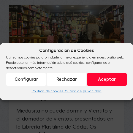
Configuración de Cookies
Utilizamos cookies para brindarle la mejor experiencia en nuestro sitio web.
Puede obtener más información sobre qué cookies, configurarlas o
desactivarlas completamente.
NOTICIAS
Miedusita no puede dormir y
Configurar
Rechazar
Aceptar
Vientito y el domador de
Política de cookies
Política de privacidad
vientos, presentados en Cádiz
Miedusita no puede dormir y Vientito y
el domador de vientos, presentados en
la Librería Plastilina de Cádiz. Os