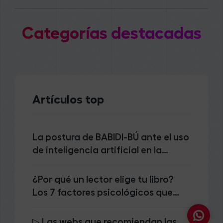
Categorías destacadas
Artículos top
La postura de BABIDI-BÚ ante el uso
de inteligencia artificial en la
creación editorial
¿Por qué un lector elige tu libro?
Los 7 factores psicológicos que
deciden la compra de un cuento
infantil
▷ Las webs que recomiendan las