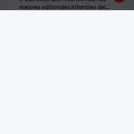
mejores editoriales infantiles del
mercado
▷ El fenómeno bookstagram, los
influencers de los libros
Ver todos
Asesoramiento editorial
El secreto del papel y la
encuadernación: guía para autores
que crean el libro infantil perfecto
El secreto de la impresión