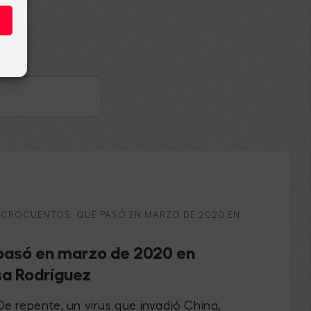
ICROCUENTOS: QUÉ PASÓ EN MARZO DE 2020 EN
 pasó en marzo de 2020 en
sa Rodríguez
De repente, un virus que invadió China,