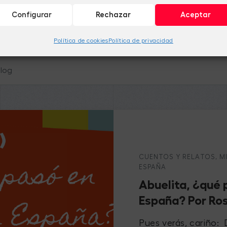
Configurar
Rechazar
Aceptar
Política de cookies
Política de privacidad
CUENTOS Y RELATOS
,
M
ESPAÑA
Abuelita, ¿qué
España? Por Ro
Pues verás, cariño: 