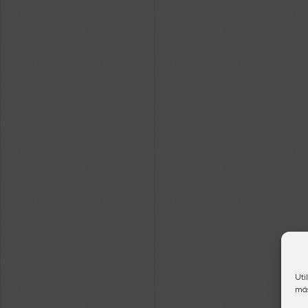
Uti
más